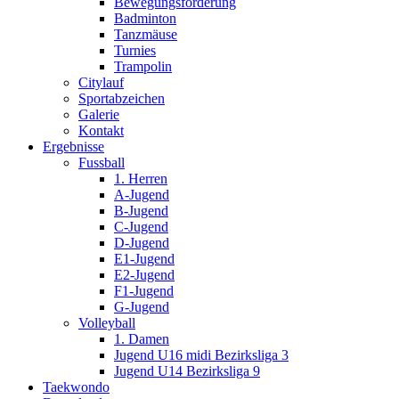
Bewegungsförderung
Badminton
Tanzmäuse
Turnies
Trampolin
Citylauf
Sportabzeichen
Galerie
Kontakt
Ergebnisse
Fussball
1. Herren
A-Jugend
B-Jugend
C-Jugend
D-Jugend
E1-Jugend
E2-Jugend
F1-Jugend
G-Jugend
Volleyball
1. Damen
Jugend U16 midi Bezirksliga 3
Jugend U14 Bezirksliga 9
Taekwondo