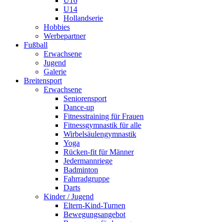
U16
U14
Hollandserie
Hobbies
Werbepartner
Fußball
Erwachsene
Jugend
Galerie
Breitensport
Erwachsene
Seniorensport
Dance-up
Fitnesstraining für Frauen
Fitnessgymnastik für alle
Wirbelsäulengymnastik
Yoga
Rücken-fit für Männer
Jedermannriege
Badminton
Fahrradgruppe
Darts
Kinder / Jugend
Eltern-Kind-Turnen
Bewegungsangebot