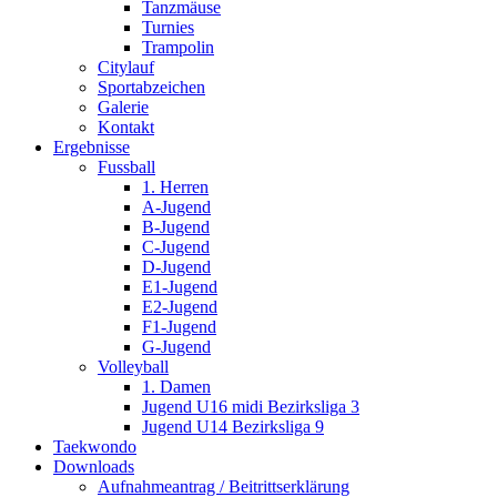
Tanzmäuse
Turnies
Trampolin
Citylauf
Sportabzeichen
Galerie
Kontakt
Ergebnisse
Fussball
1. Herren
A-Jugend
B-Jugend
C-Jugend
D-Jugend
E1-Jugend
E2-Jugend
F1-Jugend
G-Jugend
Volleyball
1. Damen
Jugend U16 midi Bezirksliga 3
Jugend U14 Bezirksliga 9
Taekwondo
Downloads
Aufnahmeantrag / Beitrittserklärung