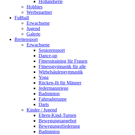
Hollandserie
Hobbies
Werbepartner
Fußball
Erwachsene
Jugend
Galerie
Breitensport
Erwachsene
Seniorensport
Dance-up
Fitnesstraining für Frauen
Fitnessgymnastik für alle
Wirbelsäulengymnastik
Yoga
Rücken-fit für Männer
Jedermannriege
Badminton
Fahrradgruppe
Darts
Kinder / Jugend
Eltern-Kind-Turnen
Bewegungsangebot
Bewegungsförderung
Badminton