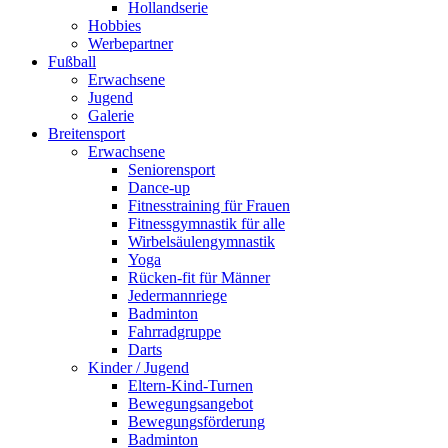
Hollandserie
Hobbies
Werbepartner
Fußball
Erwachsene
Jugend
Galerie
Breitensport
Erwachsene
Seniorensport
Dance-up
Fitnesstraining für Frauen
Fitnessgymnastik für alle
Wirbelsäulengymnastik
Yoga
Rücken-fit für Männer
Jedermannriege
Badminton
Fahrradgruppe
Darts
Kinder / Jugend
Eltern-Kind-Turnen
Bewegungsangebot
Bewegungsförderung
Badminton