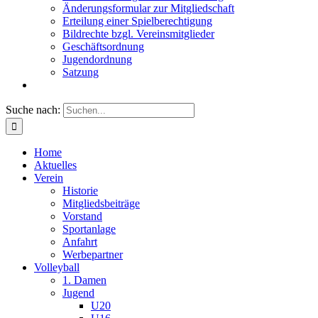
Änderungsformular zur Mitgliedschaft
Erteilung einer Spielberechtigung
Bildrechte bzgl. Vereinsmitglieder
Geschäftsordnung
Jugendordnung
Satzung
Suche nach:
Home
Aktuelles
Verein
Historie
Mitgliedsbeiträge
Vorstand
Sportanlage
Anfahrt
Werbepartner
Volleyball
1. Damen
Jugend
U20