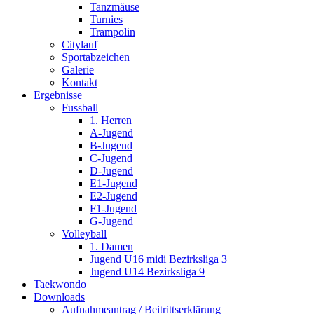
Tanzmäuse
Turnies
Trampolin
Citylauf
Sportabzeichen
Galerie
Kontakt
Ergebnisse
Fussball
1. Herren
A-Jugend
B-Jugend
C-Jugend
D-Jugend
E1-Jugend
E2-Jugend
F1-Jugend
G-Jugend
Volleyball
1. Damen
Jugend U16 midi Bezirksliga 3
Jugend U14 Bezirksliga 9
Taekwondo
Downloads
Aufnahmeantrag / Beitrittserklärung