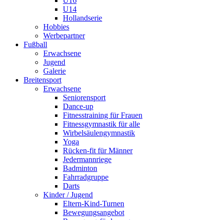
U16
U14
Hollandserie
Hobbies
Werbepartner
Fußball
Erwachsene
Jugend
Galerie
Breitensport
Erwachsene
Seniorensport
Dance-up
Fitnesstraining für Frauen
Fitnessgymnastik für alle
Wirbelsäulengymnastik
Yoga
Rücken-fit für Männer
Jedermannriege
Badminton
Fahrradgruppe
Darts
Kinder / Jugend
Eltern-Kind-Turnen
Bewegungsangebot