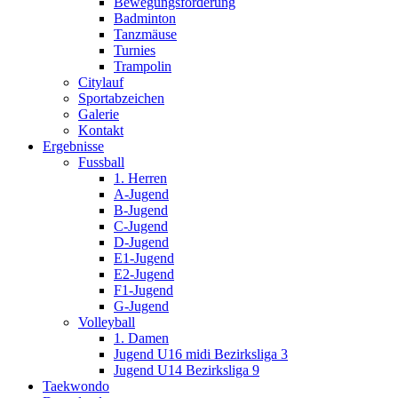
Bewegungsförderung
Badminton
Tanzmäuse
Turnies
Trampolin
Citylauf
Sportabzeichen
Galerie
Kontakt
Ergebnisse
Fussball
1. Herren
A-Jugend
B-Jugend
C-Jugend
D-Jugend
E1-Jugend
E2-Jugend
F1-Jugend
G-Jugend
Volleyball
1. Damen
Jugend U16 midi Bezirksliga 3
Jugend U14 Bezirksliga 9
Taekwondo