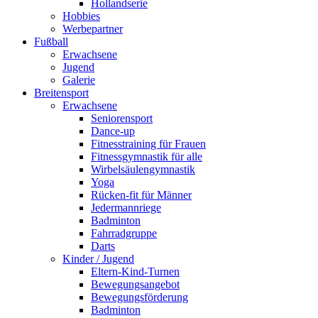
Hollandserie
Hobbies
Werbepartner
Fußball
Erwachsene
Jugend
Galerie
Breitensport
Erwachsene
Seniorensport
Dance-up
Fitnesstraining für Frauen
Fitnessgymnastik für alle
Wirbelsäulengymnastik
Yoga
Rücken-fit für Männer
Jedermannriege
Badminton
Fahrradgruppe
Darts
Kinder / Jugend
Eltern-Kind-Turnen
Bewegungsangebot
Bewegungsförderung
Badminton