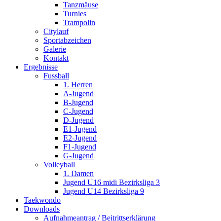
Tanzmäuse
Turnies
Trampolin
Citylauf
Sportabzeichen
Galerie
Kontakt
Ergebnisse
Fussball
1. Herren
A-Jugend
B-Jugend
C-Jugend
D-Jugend
E1-Jugend
E2-Jugend
F1-Jugend
G-Jugend
Volleyball
1. Damen
Jugend U16 midi Bezirksliga 3
Jugend U14 Bezirksliga 9
Taekwondo
Downloads
Aufnahmeantrag / Beitrittserklärung