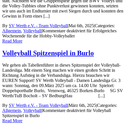
statt. Nachdem wir die Gruppenspiele gegen die BWV Volleys und
die Volley-Tubbies ohne Punktverlust gewinnen konnten, setzten
wir uns auch im Endturnier mit zwei Siegen durch und konnten den
Gewinn in Form eines [...]
By
SV Werth e.V. - Team Volleyball
|
Mai 6th, 2025
|
Categories:
Allgemein
,
Volleyball
|
Kommentare deaktiviert
für Erfolgreiches
Wochenende für die Hobby-Volleyballer
Read More
Volleyball Spitzenspiel in Burlo
Wir gehen als Tabellenführer in dieses Spitzenspiel der Volleyball-
Landesliga. Mit einem Sieg machen wir einen großen Schritt in
Richtung Aufstieg in die Verbandsliga. Hierzu brauchen wir
EUREN Support! SV Werth Volleyball - Damen Landesliga Gr. 3
wann: Sonntag, den 09.März 2025 um ca. 14.00 Uhr Spielort:
Doppelsporthalle Burlo, Vennweg, 46325 Borken-Burlo SG SV
Werth/TuB Bocholt – SV BedburgHau [...]
By
SV Werth e.V. - Team Volleyball
|
März 6th, 2025
|
Categories:
Allgemein
,
Volleyball
|
Kommentare deaktiviert
für Volleyball
Spitzenspiel in Burlo
Read More