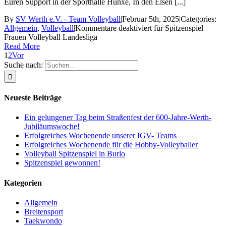
Euren Support in der Sporthalle Hünxe, In den Elsen [...]
By
SV Werth e.V. - Team Volleyball
|
Februar 5th, 2025
|
Categories:
Allgemein
,
Volleyball
|
Kommentare deaktiviert
für Spitzenspiel
Frauen Volleyball Landesliga
Read More
1
2
Vor
Suche nach:
Neueste Beiträge
Ein gelungener Tag beim Straßenfest der 600-Jahre-Werth-
Jubiläumswoche!
Erfolgreiches Wochenende unserer IGV- Teams
Erfolgreiches Wochenende für die Hobby-Volleyballer
Volleyball Spitzenspiel in Burlo
Spitzenspiel gewonnen!
Kategorien
Allgemein
Breitensport
Taekwondo