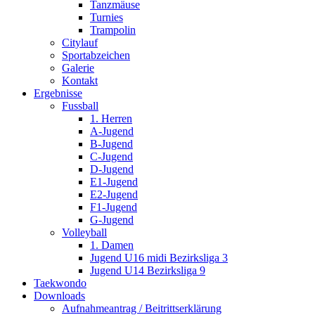
Tanzmäuse
Turnies
Trampolin
Citylauf
Sportabzeichen
Galerie
Kontakt
Ergebnisse
Fussball
1. Herren
A-Jugend
B-Jugend
C-Jugend
D-Jugend
E1-Jugend
E2-Jugend
F1-Jugend
G-Jugend
Volleyball
1. Damen
Jugend U16 midi Bezirksliga 3
Jugend U14 Bezirksliga 9
Taekwondo
Downloads
Aufnahmeantrag / Beitrittserklärung