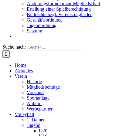
Änderungsformular zur Mitgliedschaft
Erteilung einer Spielberechtigung
Bildrechte bzgl. Vereinsmitglieder
Geschäftsordnung
Jugendordnung
Satzung
Suche nach:
Home
Aktuelles
Verein
Historie
Mitgliedsbeiträge
Vorstand
Sportanlage
Anfahrt
Werbepartner
Volleyball
1. Damen
Jugend
U20