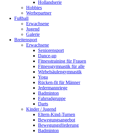
Hollandserie
Hobbies
Werbepartner
Fußball
Erwachsene
Jugend
Galerie
Breitensport
Erwachsene
Seniorensport
Dance-up
Fitnesstraining für Frauen
Fitnessgymnastik für alle
Wirbelsäulengymnastik
Yoga
Rücken-fit für Männer
Jedermannriege
Badminton
Fahrradgruppe
Darts
Kinder / Jugend
Eltern-Kind-Turnen
Bewegungsangebot
Bewegungsförderung
Badminton