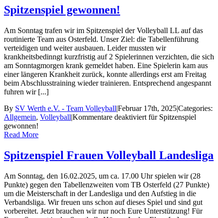
Spitzenspiel gewonnen!
Am Sonntag trafen wir im Spitzenspiel der Volleyball LL auf das
routinierte Team aus Osterfeld. Unser Ziel: die Tabellenführung
verteidigen und weiter ausbauen. Leider mussten wir
krankheitsbedinngt kurzfristig auf 2 Spielerinnen verzichten, die sich
am Sonntagmorgen krank gemeldet haben. Eine Spielerin kam aus
einer längeren Krankheit zurück, konnte allerdings erst am Freitag
beim Abschlusstraining wieder trainieren. Entsprechend angespannt
fuhren wir [...]
By
SV Werth e.V. - Team Volleyball
|
Februar 17th, 2025
|
Categories:
Allgemein
,
Volleyball
|
Kommentare deaktiviert
für Spitzenspiel
gewonnen!
Read More
Spitzenspiel Frauen Volleyball Landesliga
Am Sonntag, den 16.02.2025, um ca. 17.00 Uhr spielen wir (28
Punkte) gegen den Tabellenzweiten vom TB Osterfeld (27 Punkte)
um die Meisterschaft in der Landesliga und den Aufstieg in die
Verbandsliga. Wir freuen uns schon auf dieses Spiel und sind gut
vorbereitet. Jetzt brauchen wir nur noch Eure Unterstützung! Für