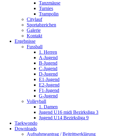
Tanzmäuse
Turnies
Trampolin
Citylauf
Sportabzeichen
Galerie
Kontakt
Ergebnisse
Fussball
1. Herren
A-Jugend
B-Jugend
C-Jugend
D-Jugend
E1-Jugend
E2-Jugend
F1-Jugend
G-Jugend
Volleyball
1. Damen
Jugend U16 midi Bezirksliga 3
Jugend U14 Bezirksliga 9
Taekwondo
Downloads
Aufnahmeantrag / Beitrittserklärung