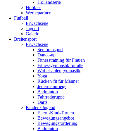
Hollandserie
Hobbies
Werbepartner
Fußball
Erwachsene
Jugend
Galerie
Breitensport
Erwachsene
Seniorensport
Dance-up
Fitnesstraining für Frauen
Fitnessgymnastik für alle
Wirbelsäulengymnastik
Yoga
Rücken-fit für Männer
Jedermannriege
Badminton
Fahrradgruppe
Darts
Kinder / Jugend
Eltern-Kind-Turnen
Bewegungsangebot
Bewegungsförderung
Badminton