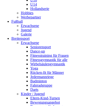
U16
U14
Hollandserie
Hobbies
Werbepartner
Fußball
Erwachsene
Jugend
Galerie
Breitensport
Erwachsene
Seniorensport
Dance-up
Fitnesstraining für Frauen
Fitnessgymnastik für alle
Wirbelsäulengymnastik
Yoga
Rücken-fit für Männer
Jedermannriege
Badminton
Fahrradgruppe
Darts
Kinder / Jugend
Eltern-Kind-Turnen
Bewegungsangebot