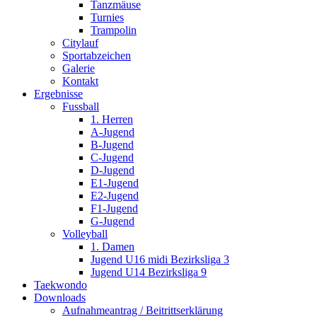
Tanzmäuse
Turnies
Trampolin
Citylauf
Sportabzeichen
Galerie
Kontakt
Ergebnisse
Fussball
1. Herren
A-Jugend
B-Jugend
C-Jugend
D-Jugend
E1-Jugend
E2-Jugend
F1-Jugend
G-Jugend
Volleyball
1. Damen
Jugend U16 midi Bezirksliga 3
Jugend U14 Bezirksliga 9
Taekwondo
Downloads
Aufnahmeantrag / Beitrittserklärung