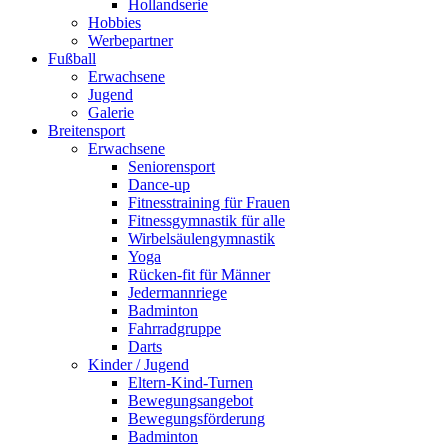
Hollandserie
Hobbies
Werbepartner
Fußball
Erwachsene
Jugend
Galerie
Breitensport
Erwachsene
Seniorensport
Dance-up
Fitnesstraining für Frauen
Fitnessgymnastik für alle
Wirbelsäulengymnastik
Yoga
Rücken-fit für Männer
Jedermannriege
Badminton
Fahrradgruppe
Darts
Kinder / Jugend
Eltern-Kind-Turnen
Bewegungsangebot
Bewegungsförderung
Badminton