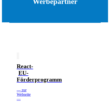
Werbepartner
React-
EU-
Förderprogramm
— zur
Webseite
—