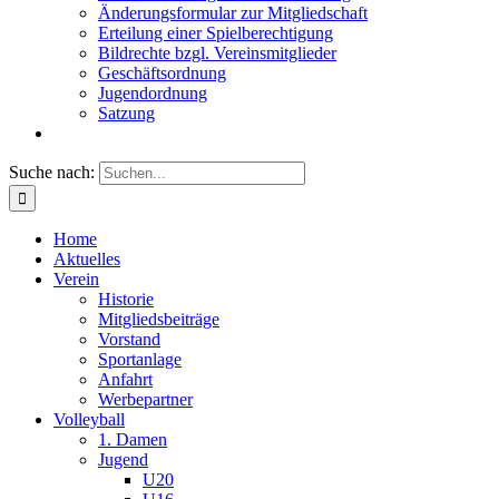
Änderungsformular zur Mitgliedschaft
Erteilung einer Spielberechtigung
Bildrechte bzgl. Vereinsmitglieder
Geschäftsordnung
Jugendordnung
Satzung
Suche nach:
Home
Aktuelles
Verein
Historie
Mitgliedsbeiträge
Vorstand
Sportanlage
Anfahrt
Werbepartner
Volleyball
1. Damen
Jugend
U20