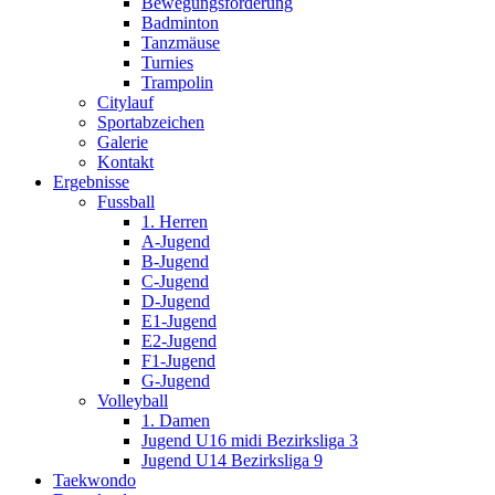
Bewegungsförderung
Badminton
Tanzmäuse
Turnies
Trampolin
Citylauf
Sportabzeichen
Galerie
Kontakt
Ergebnisse
Fussball
1. Herren
A-Jugend
B-Jugend
C-Jugend
D-Jugend
E1-Jugend
E2-Jugend
F1-Jugend
G-Jugend
Volleyball
1. Damen
Jugend U16 midi Bezirksliga 3
Jugend U14 Bezirksliga 9
Taekwondo