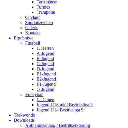
Tanzmäuse
Turnies
Trampolin
Citylauf
Sportabzeichen
Galerie
Kontakt
Ergebnisse
Fussball
1. Herren
A-Jugend
B-Jugend
C-Jugend
D-Jugend
E1-Jugend
E2-Jugend
F1-Jugend
G-Jugend
Volleyball
1. Damen
Jugend U16 midi Bezirksliga 3
Jugend U14 Bezirksliga 9
Taekwondo
Downloads
Aufnahmeantrag / Beitrittserklärung