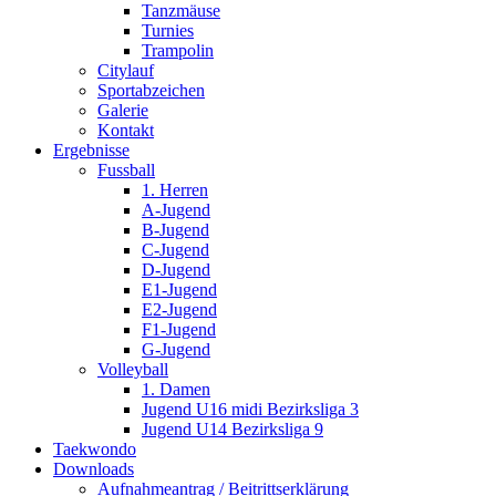
Tanzmäuse
Turnies
Trampolin
Citylauf
Sportabzeichen
Galerie
Kontakt
Ergebnisse
Fussball
1. Herren
A-Jugend
B-Jugend
C-Jugend
D-Jugend
E1-Jugend
E2-Jugend
F1-Jugend
G-Jugend
Volleyball
1. Damen
Jugend U16 midi Bezirksliga 3
Jugend U14 Bezirksliga 9
Taekwondo
Downloads
Aufnahmeantrag / Beitrittserklärung