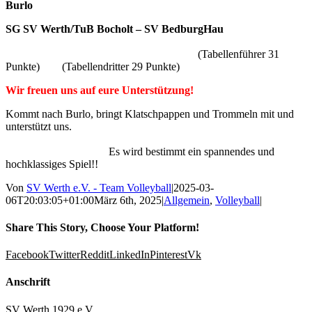
Burlo
SG SV Werth/TuB Bocholt – SV BedburgHau
(Tabellenführer 31
Punkte) (Tabellendritter 29 Punkte)
Wir freuen uns auf eure Unterstützung!
Kommt nach Burlo, bringt Klatschpappen und Trommeln mit und
unterstützt uns.
Es wird bestimmt ein spannendes und
hochklassiges Spiel!!
Von
SV Werth e.V. - Team Volleyball
|
2025-03-
06T20:03:05+01:00
März 6th, 2025
|
Allgemein
,
Volleyball
|
Share This Story, Choose Your Platform!
Facebook
Twitter
Reddit
LinkedIn
Pinterest
Vk
Anschrift
SV Werth 1929 e.V.