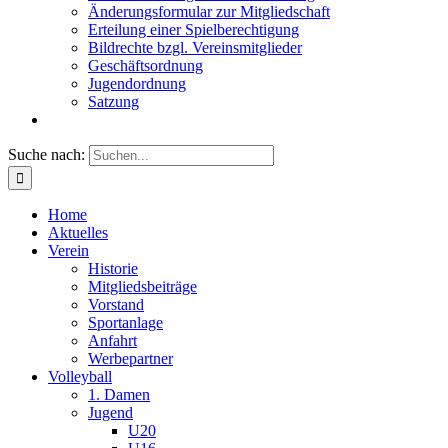
Änderungsformular zur Mitgliedschaft
Erteilung einer Spielberechtigung
Bildrechte bzgl. Vereinsmitglieder
Geschäftsordnung
Jugendordnung
Satzung
Suche nach:
Home
Aktuelles
Verein
Historie
Mitgliedsbeiträge
Vorstand
Sportanlage
Anfahrt
Werbepartner
Volleyball
1. Damen
Jugend
U20