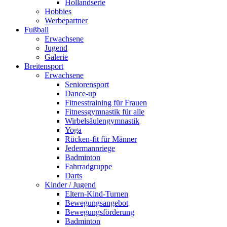
Hollandserie
Hobbies
Werbepartner
Fußball
Erwachsene
Jugend
Galerie
Breitensport
Erwachsene
Seniorensport
Dance-up
Fitnesstraining für Frauen
Fitnessgymnastik für alle
Wirbelsäulengymnastik
Yoga
Rücken-fit für Männer
Jedermannriege
Badminton
Fahrradgruppe
Darts
Kinder / Jugend
Eltern-Kind-Turnen
Bewegungsangebot
Bewegungsförderung
Badminton