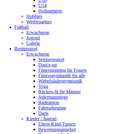
U16
U14
Hollandserie
Hobbies
Werbepartner
Fußball
Erwachsene
Jugend
Galerie
Breitensport
Erwachsene
Seniorensport
Dance-up
Fitnesstraining für Frauen
Fitnessgymnastik für alle
Wirbelsäulengymnastik
Yoga
Rücken-fit für Männer
Jedermannriege
Badminton
Fahrradgruppe
Darts
Kinder / Jugend
Eltern-Kind-Turnen
Bewegungsangebot