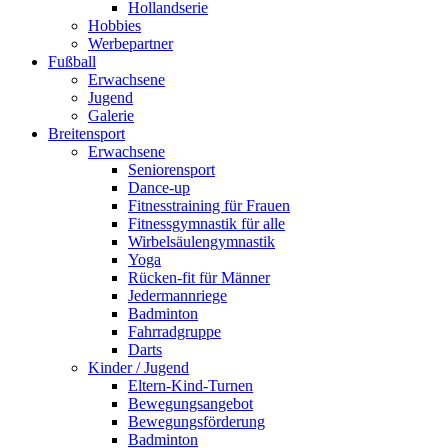
Hollandserie
Hobbies
Werbepartner
Fußball
Erwachsene
Jugend
Galerie
Breitensport
Erwachsene
Seniorensport
Dance-up
Fitnesstraining für Frauen
Fitnessgymnastik für alle
Wirbelsäulengymnastik
Yoga
Rücken-fit für Männer
Jedermannriege
Badminton
Fahrradgruppe
Darts
Kinder / Jugend
Eltern-Kind-Turnen
Bewegungsangebot
Bewegungsförderung
Badminton