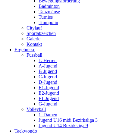
Bewegungsförderung
Badminton
Tanzmäuse
Turnies
Trampolin
Citylauf
Sportabzeichen
Galerie
Kontakt
Ergebnisse
Fussball
1. Herren
A-Jugend
B-Jugend
C-Jugend
D-Jugend
E1-Jugend
E2-Jugend
F1-Jugend
G-Jugend
Volleyball
1. Damen
Jugend U16 midi Bezirksliga 3
Jugend U14 Bezirksliga 9
Taekwondo