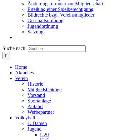
Änderungsformular zur Mitgliedschaft
Erteilung einer Spielberechtigung
Bildrechte bzgl. Vereinsmitglieder
Geschäftsordnung
Jugendordnung
Satzung
Suche nach:
Home
Aktuelles
Verein
Historie
Mitgliedsbeiträge
Vorstand
Sportanlage
Anfahrt
Werbepartner
Volleyball
1. Damen
Jugend
U20