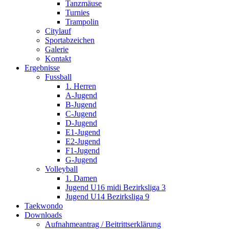
Tanzmäuse
Turnies
Trampolin
Citylauf
Sportabzeichen
Galerie
Kontakt
Ergebnisse
Fussball
1. Herren
A-Jugend
B-Jugend
C-Jugend
D-Jugend
E1-Jugend
E2-Jugend
F1-Jugend
G-Jugend
Volleyball
1. Damen
Jugend U16 midi Bezirksliga 3
Jugend U14 Bezirksliga 9
Taekwondo
Downloads
Aufnahmeantrag / Beitrittserklärung