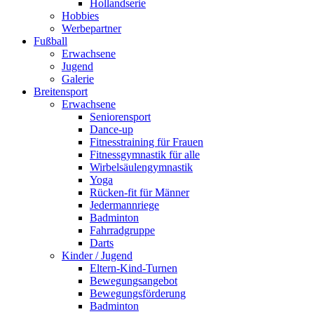
Hollandserie
Hobbies
Werbepartner
Fußball
Erwachsene
Jugend
Galerie
Breitensport
Erwachsene
Seniorensport
Dance-up
Fitnesstraining für Frauen
Fitnessgymnastik für alle
Wirbelsäulengymnastik
Yoga
Rücken-fit für Männer
Jedermannriege
Badminton
Fahrradgruppe
Darts
Kinder / Jugend
Eltern-Kind-Turnen
Bewegungsangebot
Bewegungsförderung
Badminton