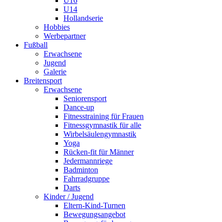
U16
U14
Hollandserie
Hobbies
Werbepartner
Fußball
Erwachsene
Jugend
Galerie
Breitensport
Erwachsene
Seniorensport
Dance-up
Fitnesstraining für Frauen
Fitnessgymnastik für alle
Wirbelsäulengymnastik
Yoga
Rücken-fit für Männer
Jedermannriege
Badminton
Fahrradgruppe
Darts
Kinder / Jugend
Eltern-Kind-Turnen
Bewegungsangebot