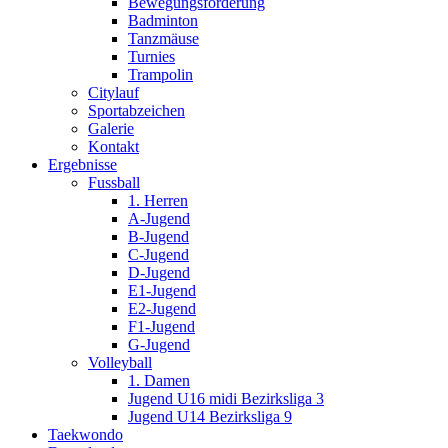
Bewegungsförderung
Badminton
Tanzmäuse
Turnies
Trampolin
Citylauf
Sportabzeichen
Galerie
Kontakt
Ergebnisse
Fussball
1. Herren
A-Jugend
B-Jugend
C-Jugend
D-Jugend
E1-Jugend
E2-Jugend
F1-Jugend
G-Jugend
Volleyball
1. Damen
Jugend U16 midi Bezirksliga 3
Jugend U14 Bezirksliga 9
Taekwondo