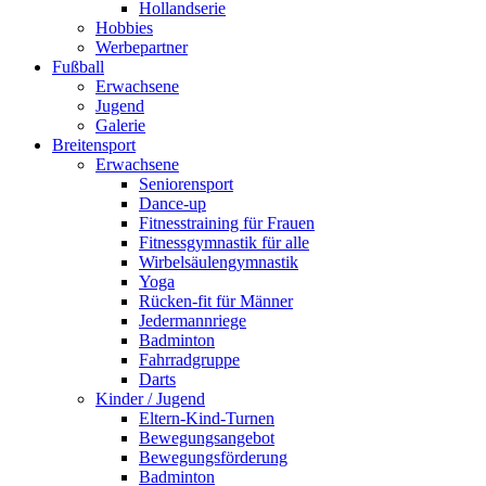
Hollandserie
Hobbies
Werbepartner
Fußball
Erwachsene
Jugend
Galerie
Breitensport
Erwachsene
Seniorensport
Dance-up
Fitnesstraining für Frauen
Fitnessgymnastik für alle
Wirbelsäulengymnastik
Yoga
Rücken-fit für Männer
Jedermannriege
Badminton
Fahrradgruppe
Darts
Kinder / Jugend
Eltern-Kind-Turnen
Bewegungsangebot
Bewegungsförderung
Badminton