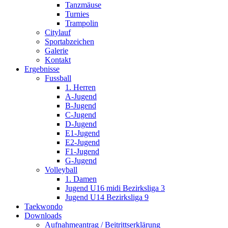
Tanzmäuse
Turnies
Trampolin
Citylauf
Sportabzeichen
Galerie
Kontakt
Ergebnisse
Fussball
1. Herren
A-Jugend
B-Jugend
C-Jugend
D-Jugend
E1-Jugend
E2-Jugend
F1-Jugend
G-Jugend
Volleyball
1. Damen
Jugend U16 midi Bezirksliga 3
Jugend U14 Bezirksliga 9
Taekwondo
Downloads
Aufnahmeantrag / Beitrittserklärung