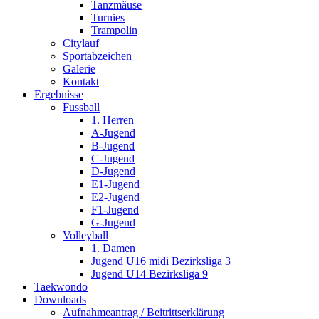
Tanzmäuse
Turnies
Trampolin
Citylauf
Sportabzeichen
Galerie
Kontakt
Ergebnisse
Fussball
1. Herren
A-Jugend
B-Jugend
C-Jugend
D-Jugend
E1-Jugend
E2-Jugend
F1-Jugend
G-Jugend
Volleyball
1. Damen
Jugend U16 midi Bezirksliga 3
Jugend U14 Bezirksliga 9
Taekwondo
Downloads
Aufnahmeantrag / Beitrittserklärung