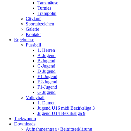
Tanzmäuse
Turnies
Trampolin
Citylauf
Sportabzeichen
Galerie
Kontakt
Ergebnisse
Fussball
1. Herren
A-Jugend
B-Jugend
C-Jugend
D-Jugend
E1-Jugend
E2-Jugend
F1-Jugend
G-Jugend
Volleyball
1. Damen
Jugend U16 midi Bezirksliga 3
Jugend U14 Bezirksliga 9
Taekwondo
Downloads
Aufnahmeantrag / Beitrittserklärung