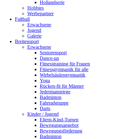
Hollandserie
Hobbies
Werbepartner
Fußball
Erwachsene
Jugend
Galerie
Breitensport
Erwachsene
Seniorensport
Dance-up
Fitnesstraining für Frauen
Fitnessgymnastik für alle
Wirbelsäulengymnastik
Yoga
Rücken-fit für Männer
Jedermannriege
Badminton
Fahrradgruppe
Darts
Kinder / Jugend
Eltern-Kind-Turnen
Bewegungsangebot
Bewegungsförderung
Badminton