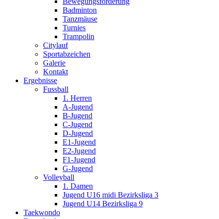
Bewegungsförderung
Badminton
Tanzmäuse
Turnies
Trampolin
Citylauf
Sportabzeichen
Galerie
Kontakt
Ergebnisse
Fussball
1. Herren
A-Jugend
B-Jugend
C-Jugend
D-Jugend
E1-Jugend
E2-Jugend
F1-Jugend
G-Jugend
Volleyball
1. Damen
Jugend U16 midi Bezirksliga 3
Jugend U14 Bezirksliga 9
Taekwondo