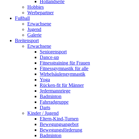
Hollandserie
Hobbies
Werbepartner
Fußball
Erwachsene
Jugend
Galerie
Breitensport
Erwachsene
Seniorensport
Dance-up
Fitnesstraining für Frauen
Fitnessgymnastik für alle
Wirbelsäulengymnastik
Yoga
Rücken-fit für Männer
Jedermannriege
Badminton
Fahrradgruppe
Darts
Kinder / Jugend
Eltern-Kind-Turnen
Bewegungsangebot
Bewegungsförderung
Badminton