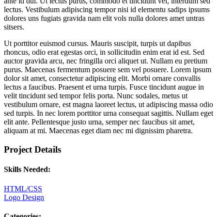
ante id dui. Ut lectus purus, commodo et tincidunt vel, interdum sed
lectus. Vestibulum adipiscing tempor nisi id elementu sadips ipsums
dolores uns fugiats gravida nam elit vols nulla dolores amet untras
sitsers.
Ut porttitor euismod cursus. Mauris suscipit, turpis ut dapibus
rhoncus, odio erat egestas orci, in sollicitudin enim erat id est. Sed
auctor gravida arcu, nec fringilla orci aliquet ut. Nullam eu pretium
purus. Maecenas fermentum posuere sem vel posuere. Lorem ipsum
dolor sit amet, consectetur adipiscing elit. Morbi ornare convallis
lectus a faucibus. Praesent et urna turpis. Fusce tincidunt augue in
velit tincidunt sed tempor felis porta. Nunc sodales, metus ut
vestibulum ornare, est magna laoreet lectus, ut adipiscing massa odio
sed turpis. In nec lorem porttitor urna consequat sagittis. Nullam eget
elit ante. Pellentesque justo urna, semper nec faucibus sit amet,
aliquam at mi. Maecenas eget diam nec mi dignissim pharetra.
Project Details
Skills Needed:
HTML/CSS
Logo Design
Categories: