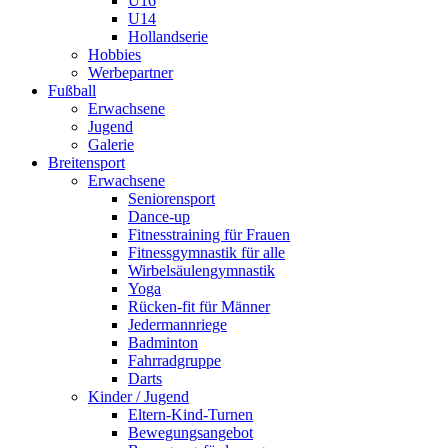
U16
U14
Hollandserie
Hobbies
Werbepartner
Fußball
Erwachsene
Jugend
Galerie
Breitensport
Erwachsene
Seniorensport
Dance-up
Fitnesstraining für Frauen
Fitnessgymnastik für alle
Wirbelsäulengymnastik
Yoga
Rücken-fit für Männer
Jedermannriege
Badminton
Fahrradgruppe
Darts
Kinder / Jugend
Eltern-Kind-Turnen
Bewegungsangebot