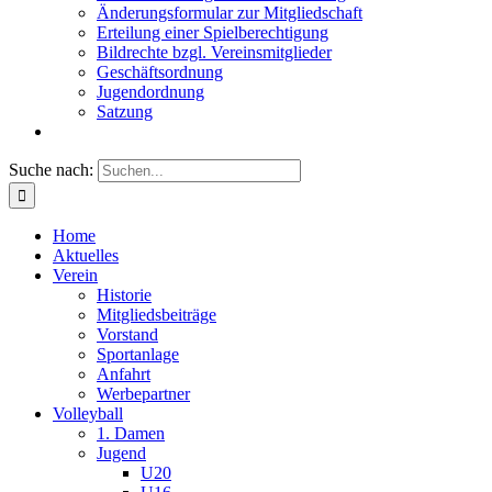
Änderungsformular zur Mitgliedschaft
Erteilung einer Spielberechtigung
Bildrechte bzgl. Vereinsmitglieder
Geschäftsordnung
Jugendordnung
Satzung
Suche nach:
Home
Aktuelles
Verein
Historie
Mitgliedsbeiträge
Vorstand
Sportanlage
Anfahrt
Werbepartner
Volleyball
1. Damen
Jugend
U20